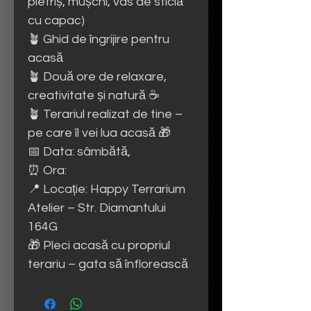
pietriș, mușchi, vas de sticlă
cu capac)
🪴 Ghid de îngrijire pentru
acasă
🪴 Două ore de relaxare,
creativitate și natură ☕
🪴 Terariul realizat de tine –
pe care îl vei lua acasă 🎁
📅 Data: sâmbătă,
⏰ Ora:
📍 Locație: Happy Terrarium
Atelier – Str. Diamantului
164G
🎁 Pleci acasă cu propriul
terariu – gata să înflorească