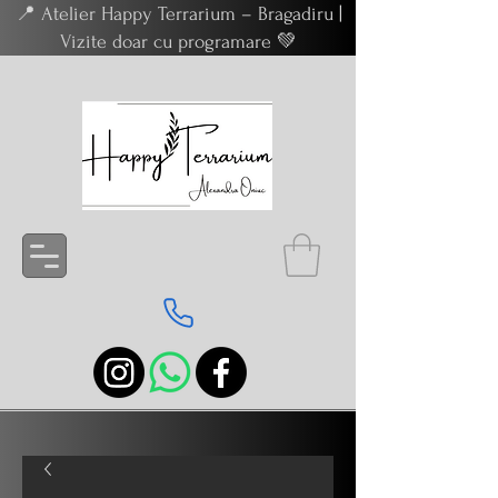
📍 Atelier Happy Terrarium – Bragadiru |
Vizite doar cu programare 💚