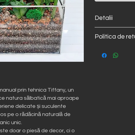
Detalii
Terariile se livrea
Politica de re
de prezentare, fiec
personalizată în fu
Produsele Happy Te
Veți fi contactaț
personalizate → nu
confirmarea detalii
de 14 zile.
📄
Detalii complet
terrarium.ro/retur
manual prin tehnica Tiffany, un
e natura sălbatică mai aproape
aeriene delicate și suculente
os pe o rădăcină naturală de
nic unic.
ste doar o piesă de decor, ci o