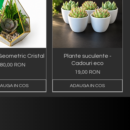
Geometric Cristal
Plante suculente -
Cadouri eco
reț
80,00 RON
Preț
19,00 RON
AUGA IN COS
ADAUGA IN COS