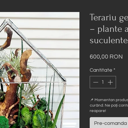
Terariu g
– plante 
suculente
P
600,00 RON
Cantitate
*
📌 Momentan produsul
curând. Ne poți cont
reapare!
Pre-comanda