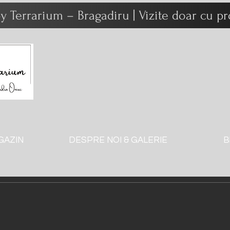
y Terrarium – Bragadiru | Vizite doar cu 
GAZIN
DESPRE NOI & GALERIE
B