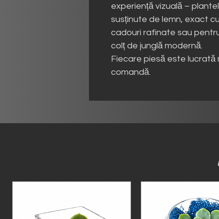
experiență vizuală – plantel
susținute de lemn, exact c
cadouri rafinate sau pentru
colț de junglă modernă.
Fiecare piesă este lucrată 
comandă.