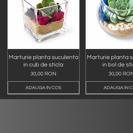
Marturie planta suculenta
Marturie planta 
in cub de sticla
in bol de st
Preț
Preț
30,00 RON
30,00 RO
ADAUGA IN COS
ADAUGA IN 