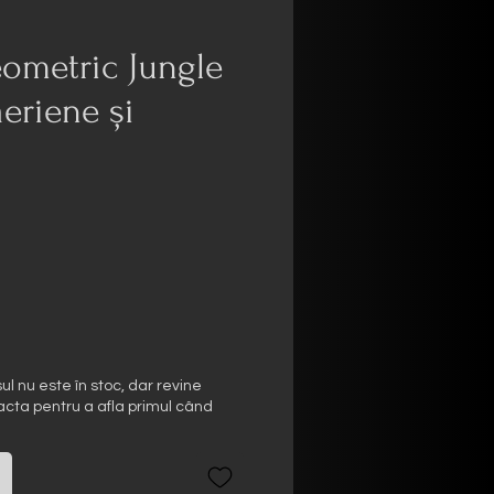
eometric Jungle
aeriene și
reț
 nu este în stoc, dar revine
acta pentru a afla primul când