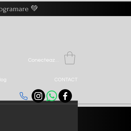
programare 💚
Conectează-te
log
CONTACT