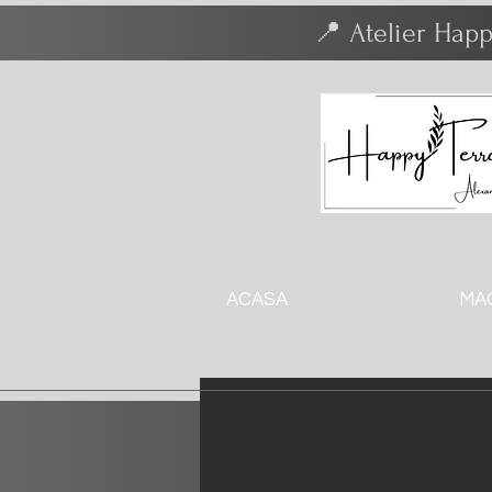
📍 Atelier Happ
ACASA
MA