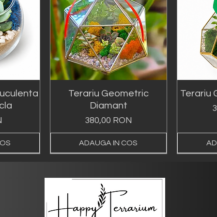
suculenta
Terariu Geometric
Terariu 
icla
Diamant
P
3
Preț
N
380,00 RON
COS
ADAUGA IN COS
AD