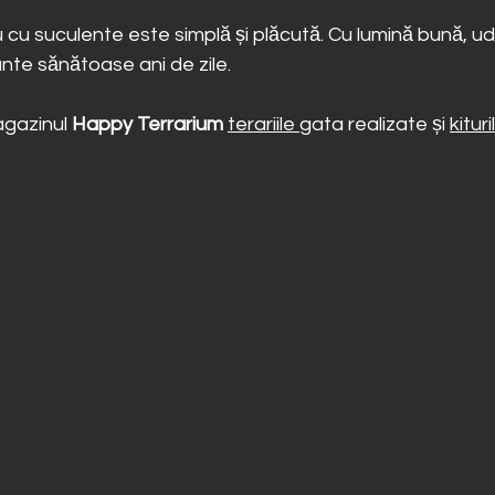
iu cu suculente este simplă și plăcută. Cu lumină bună, uda
lante sănătoase ani de zile.
gazinul 
Happy Terrarium
terariile 
gata realizate și 
kitur