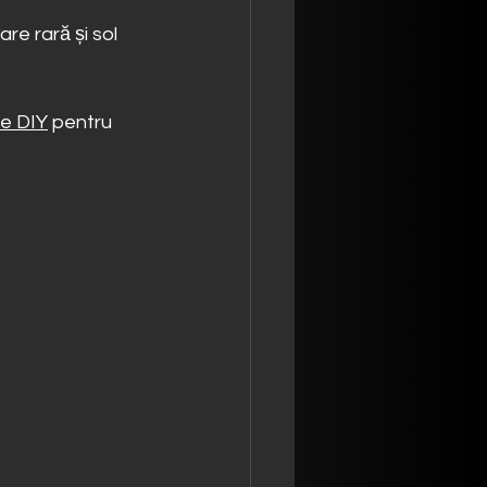
re rară și sol 
ile DIY
 pentru 