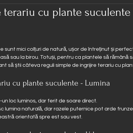
e terariu cu plante suculente
e sunt mici colțuri de natură, ușor de întreținut și perfe
asă sau la birou. Totuși, pentru ca plantele să rămână s
t să știi câteva reguli simple de ingrijire terariu cu pla
rariu cu plante suculente - Lumina 
-un loc luminos, dar ferit de soare direct.
c lumina naturală, dar razele puternice pot arde frunze
eastră orientată spre est sau vest.