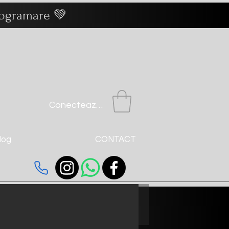
programare 💚
Conectează-te
log
CONTACT