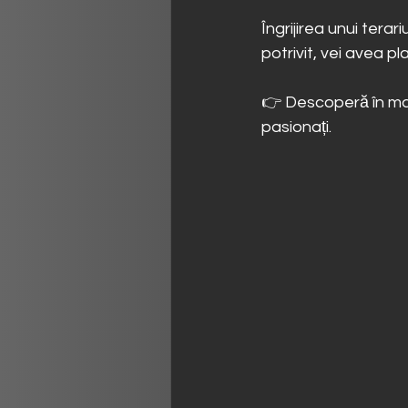
Îngrijirea unui terar
potrivit, vei avea p
👉 Descoperă în ma
pasionați.