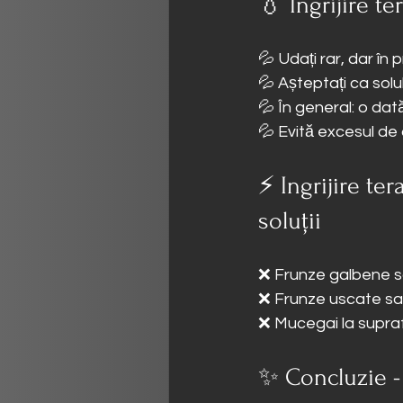
💧 Ingrijire t
💦 Udați rar, dar în 
💦 Așteptați ca sol
💦 În general: o dat
💦 Evită excesul d
⚡ Ingrijire te
soluții
❌ Frunze galbene s
❌ Frunze uscate sa
❌ Mucegai la supraf
✨ Concluzie - 