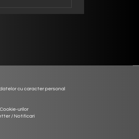
datelor cu caracter personal
 Cookie-urilor
er / Notificari