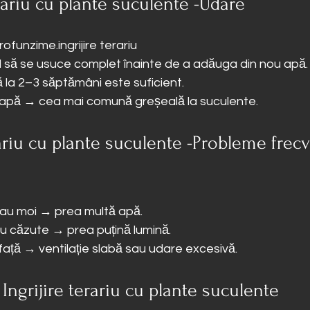
erariu cu plante suculente -Udare
profunzime.ingrijire terariu
ul să se usuce complet înainte de a adăuga din nou apă.
ă la 2–3 săptămâni este suficient.
e apă → cea mai comună greșeală la suculente.
rariu cu plante suculente -Probleme frecv
au moi → prea multă apă.
u căzute → prea puțină lumină.
ață → ventilație slabă sau udare excesivă.
Ingrijire terariu cu plante suculente