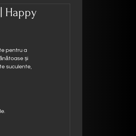
 | Happy
cte pentru a 
ănătoase și 
nte suculente
.
le.