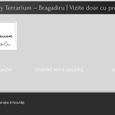
y Terrarium – Bragadiru | Vizite doar cu 
GAZIN
DESPRE NOI & GALERIE
B
irație & Noutăți