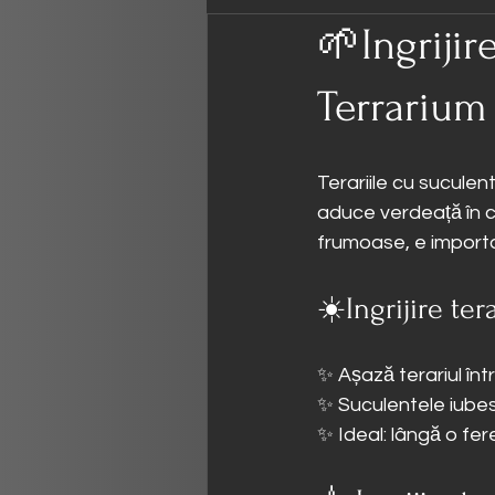
🌱Ingrijir
Terrarium
Terariile cu suculent
aduce verdeață în c
frumoase, e importan
☀️Ingrijire te
✨ Așază terariul într
✨ Suculentele iubes
✨ Ideal: lângă o fer