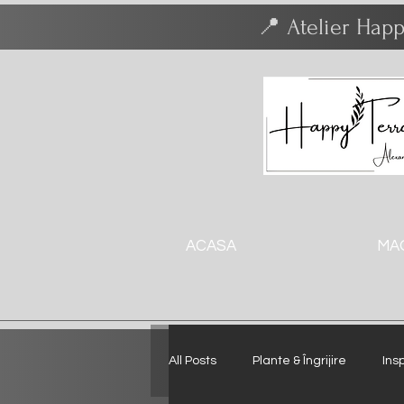
📍 Atelier Happ
ACASA
MA
All Posts
Plante & Îngrijire
Insp