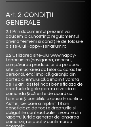
Art. 2. CONDIȚII
GENERALE
2.1 Prin documentul prezent va
aducem la cunoștința regulamentul
privind termenii si condițiile de folosire
a site-ului Happy-Terrarium.ro
2.2 Utilizarea site-ului
www.happy-
terrarium.ro
(navigarea, accesul,
cumpărarea produselor de pe acest
site, prelucrarea datelor cu caracter
personal, etc.) implică garanția din
partea clientului că a împlinit vârsta
de 18 ani, astfel incat beneficiaza de
drepturile legale pentru a valida o
comanda și că este de acord cu
termenii și condițiile expuse în conținut.
Astfel, cel care a implinit 18 ani
beneficiaza de toate drepturile si
obligatiile contractuale, izvorate din
raportul juridic generat de lansarea
comenzii, respectiv confirmarea
acesteia.