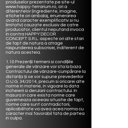
produselor prezentate pe site-ul
www.happy-terrarium.ro
, ori a
diferentelor (ingrediente, imagine,
etichete ori ambalaj, enumerarea
avand caracter exemplificativ si nu
limitativ) cauzate exclusiv de catre
producator, clientul neputand invoca
in contra
HAPPY DECOR
CONCEPT
S.R.L. aspecte ori alte stari
de fapt de natura a atrage
raspunderea subscrisei, indiferent de
natura acesteia.
1.10 Prezenții termeni si condițiile
generale de vânzare vor sta la baza
Contractului de vânzare-cumpărare la
distanța și se vor supune prevederilor
O.U.G. 34/2014, precum si oricarei alte
norme in materie, in vigoare la data
incheierii si derularii contractului. In
masura in care exista norme care
guverneaza aceeasi situatie de fapt,
norme care sunt contradictorii,
aplicabilitate va avea acea norma cu
caracter mai favorabil fata de partea
in culpa.