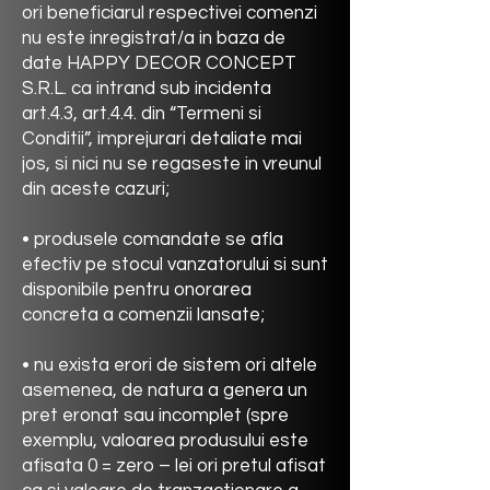
ori beneficiarul respectivei comenzi
nu este inregistrat/a in baza de
date
HAPPY DECOR CONCEPT
S.R.L. ca intrand sub incidenta
art.4.3, art.4.4. din “Termeni si
Conditii”, imprejurari detaliate mai
jos, si nici nu se regaseste in vreunul
din aceste cazuri;
• produsele comandate se afla
efectiv pe stocul vanzatorului si sunt
disponibile pentru onorarea
concreta a comenzii lansate;
• nu exista erori de sistem ori altele
asemenea, de natura a genera un
pret eronat sau incomplet (spre
exemplu, valoarea produsului este
afisata 0 = zero – lei ori pretul afisat