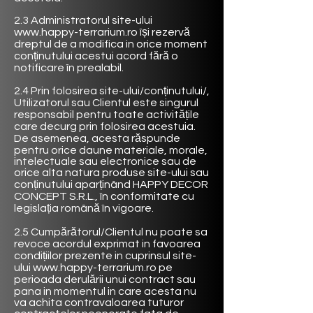
2.3 Administratorul site-ului
www.happy-terrarium.ro
își rezervă
dreptul de a modifica in orice moment
conținutului acestui acord fără o
notificare în prealabil.
2.4 Prin folosirea site-ului/conținutului/,
Utilizatorul sau Clientul este singurul
responsabil pentru toate activitățile
care decurg prin folosirea acestuia.
De asemenea, acesta răspunde
pentru orice daune materiale, morale,
intelectuale sau electronice sau de
orice alta natura produse site-ului sau
conținutului aparținând
HAPPY DECOR
CONCEPT
S.R.L., în conformitate cu
legislația română în vigoare.
2.5 Cumpărătorul/Clientul nu poate sa
revoce acordul exprimat in favoarea
condițiilor prezente in cuprinsul site-
ului
www.happy-terrarium.ro
pe
perioada derulării unui contract sau
pana in momentul in care acesta nu
va achita contravaloarea tuturor