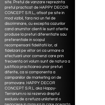
site. Pretul de vanzare reprezinta
pretul practicat de
HAPPY DECOR
CONCEPT
S.R.L., afisat pe site in
mod vizibil, fara nici un fel de
discriminare, cu exceptia cazurilor
cand anumitor clienti le sunt oferite
produse la preturi diferentiate sau
preferentiale in scopul
recompensarii fidelitatii lor, al
fidelizarii pe viitor ori ca urmare a
efectuarii unor comenzi care prin
frecventa ori volum sunt de natura a
justifica practicarea unor preturi
diferite, ca si componenta a
campaniilor de marketing ori de
promovare.
HAPPY DECOR
CONCEPT
S.R.L. aka Happy-
Terrarium.ro isi rezerva dreptul
exclusiv de a refuza unilateral o
negociere in masura in care aceasta