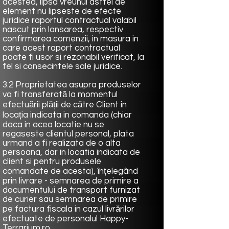
acestea, lipsa vreunui astfel de
element nu lipseste de efecte
juridice raportul contractual valabil
nascut prin lansarea, respectiv
confirmarea comenzii, in masura in
care acest raport contractual
poate fi usor si rezonabil verificat, la
fel si consecintele sale juridice.
3.2 Proprietatea asupra produselor
va fi transferată la momentul
efectuării plății de către Client in
locația indicata in comanda (chiar
daca in acea locatie nu se
regaseste clientul personal, plata
urmand a fi realizata de o alta
persoana, dar in locatia indicata de
client si pentru produsele
comandate de acesta), înțelegând
prin livrare - semnarea de primire a
documentului de transport furnizat
de curier sau semnarea de primire
pe factura fiscala in cazul livrărilor
efectuate de personalul Happy-
Terrarium.ro.