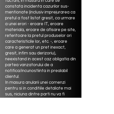
facturii, in masura in care se
constata incidenta cazurilor sus-
mentionate (inclusiv imprejurarea ca
pretul a fost listat gresit, ca urmare
a unei erori - eroare IT, eroare
materiala, eroare de afisare pe site,
referitoare la pretul produselor ori
caracteristicile lor, etc. -, eroare
care a generat un pret inexact,
gresit, infim sau derizoriu),
neexistand in acest caz obligatia din
partea vanzatorului de a
notifica/incunostiinta in prealabil
clientul.
In masura anularii unei comenzi
pentru si in conditiile detaliate mai
sus, niciuna dintre parti nu va fi
tinuta la vreo obligatie, una fata de
cealalta, in sensul ca niciuna dintre
parti nu va putea pretinde