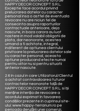
contractelor neonorate fata de
HAPPY DECOR CONCEPT
S.R.L.
Exceptie face acordul privind
prelucrarea datelor cu caracter
personal insa o astfel de eventuala
revocare nu are niciun fel de
consecinta asupra raporturilor
contractuale anterioare, deja
nascute, in baza carora au luat
nastere in mod valabil obligatii de
plata, dar neonorate, acestea
urmand a fi achitate, integral,
indiferent de optiunea clientului
privitoare la prelucrarea datelor sale
cu caracter personal, aceasta
optiune producand efecte numai
pentru viitor nu si pentru situatii
anterior nascute.
2.6 In cazul in care Utilizatorul/Clientul
a achitat contravaloarea tuturor
contractelor neonorate față de
HAPPY DECOR CONCEPT
S.R.L. si își
menține intenția de revocare a
acordului exprimat în favoarea
condițiilor prezente in cuprinsul site-
ului:
www.happy-terrarium.ro
pe
perioada derulării unei comenzi,