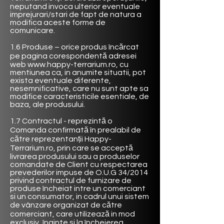
neputand invoca ulterior eventuale
imprejurari/stari de fapt de natura a
modifica aceste forme de
comunicare.
1.6 Produse – orice produs încărcat
pe pagina corespondentă adresei
web
www.happy-terrarium.ro
, cu
mentiunea ca, in anumite situatii, pot
exista eventuale diferente,
nesemnificative, care nu sunt apte sa
modifice caracteristicile esentiale, de
baza, ale produsului.
1.7 Contractul - reprezintă o
Comanda confirmată în prealabil de
către reprezentanții Happy-
Terrarium.ro, prin care se acceptă
livrarea produsului sau a produselor
comandate de Client cu respectarea
prevederilor impuse de O.U.G 34/2014
privind contractul de furnizare de
produse încheiat intre un comerciant
si un consumator, in cadrul unui sistem
de vânzare organizat de către
comerciant, care utilizează in mod
exclusiv, înainte si la încheierea