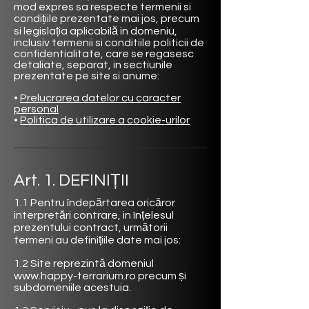
mod expres sa respecte termenii si
condițiile prezentate mai jos, precum
si legislația aplicabilă in domeniu,
inclusiv termenii si conditiile politicii de
confidentialitate, care se regasesc
detaliate, separat, in sectiunile
prezentate pe site si anume:
•
Prelucrarea datelor cu caracter
personal
• ​
Politica de utilizare a cookie-urilor
Art. 1. DEFINIȚII
1.1 Pentru îndepărtarea oricăror
interpretări contrare, in înțelesul
prezentului contract, următorii
termeni au definițiile date mai jos:
1.2 Site reprezintă domeniul
www.happy-terrarium.ro
precum și
subdomeniile acestuia.