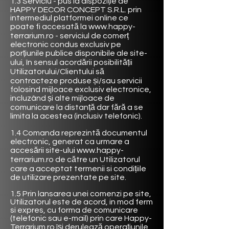
1.3 Serviciu - pus la dispoziție de
HAPPY DECOR CONCEPT
S.R.L. prin
intermediul platformei online ce
poate fi accesată la
www.happy-
terrarium.ro
- serviciul de comerț
electronic condus exclusiv pe
porțiunile publice disponibile ale site-
ului, în sensul acordării posibilității
Utilizatorului/Clientului să
contracteze produse și/sau servicii
folosind mijloace exclusiv electronice,
incluzând și alte mijloace de
comunicare la distanță dar fără a se
limita la acestea (inclusiv telefonic).
1.4 Comanda reprezintă documentul
electronic, generat ca urmare a
accesării site-ului
www.happy-
terrarium.ro
de către un Utilizatorul
care a acceptat termenii si condițiile
de utilizare prezentate pe site.
1.5 Prin lansarea unei comenzi pe site,
Utilizatorul este de acord, in mod ferm
si expres, cu forma de comunicare
(telefonic sau e-mail) prin care Happy-
Terrarium.ro își derulează operațiunile,