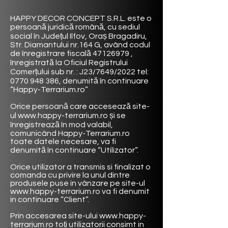
HAPPY DECOR CONCEPT
S.R.L. este o
persoană juridică română, cu sediul
social în Județul Ilfov, Oraș Bragadiru,
Str. Diamantului nr.164 G, având codul
de înregistrare fiscală
47126979
,
înregistrată la Oficiul Registrului
Comerțului sub nr. :
J23/7649/2022
tel:
0770 948 386
, denumită în continuare
“Happy-Terrarium.ro”
Orice persoană care accesează site-
ul
www.happy-terrarium.ro
și se
înregistrează în mod valabil,
comunicând Happy-Terrarium.ro
toate datele necesare, va fi
denumită în continuare “Utilizator”.
Orice utilizator a transmis si finalizat o
comanda cu privire la unul dintre
produsele puse in vânzare pe site-ul
www.happy-terrarium.ro
va fi denumit
in continuare “Client”.
Prin accesarea site-ului
www.happy-
terrarium.ro
toți utilizatorii consimt in