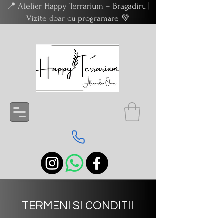
📍 Atelier Happy Terrarium – Bragadiru |
Vizite doar cu programare 💚
TERMENI SI CONDITII