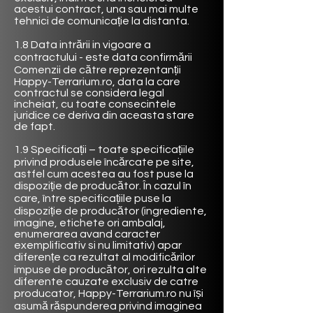
acestui contract, una sau mai multe
tehnici de comunicație la distanta.
1.8 Data intrării in vigoare a
contractului - este data confirmării
Comenzii de către reprezentanții
Happy-Terrarium.ro, data la care
contractul se considera legal
incheiat, cu toate consecintele
juridice ce deriva din aceasta stare
de fapt.
1.9 Specificații – toate specificațiile
privind produsele încărcate pe site,
astfel cum acestea au fost puse la
dispoziție de producător. În cazul în
care, între specificațiile puse la
dispoziție de producător (ingrediente,
imagine, etichete ori ambalaj,
enumerarea avand caracter
exemplificativ si nu limitativ) apar
diferențe ca rezultat al modificărilor
impuse de producător, ori rezulta alte
diferente cauzate exclusiv de catre
producator, Happy-Terrarium.ro nu își
asumă răspunderea privind imaginea