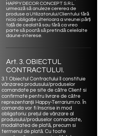
HAPPY DECOR CONCEPT
S.R.L.
urmează să anuleze cererea de
produse a Utilizatorului/Clientului fără
nicio obligație ulterioara a vreunei părți
față de cealaltă sau fără ca vreo
parte să poată să pretindă celeilalte
daune-interese.
Art. 3. OBIECTUL
CONTRACTULUI.
3.1 Obiectul Contractului îl constituie
vânzarea produsului/produselor
comandate pe site de către Client si
confirmate pentru livrare de către
reprezentanții Happy-Terrarium.ro. În
comanda vor fi înscrise in mod
obligatoriu: prețul de vânzare al
produsului/produselor comandate,
modalitatea de plată, precum si
termenul de plată. Cu toate