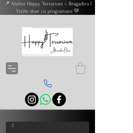
📍 Atelier Happy Terrarium – Bragadiru |
Vizite doar cu programare 💚