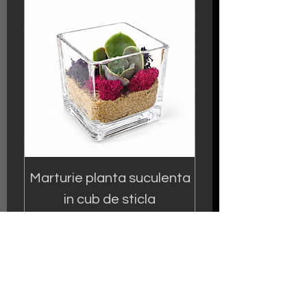
Marturie planta suculenta
in cub de sticla
Preț
30,00 RON
ADAUGA IN COS