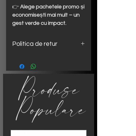
👉
Alege pachetele promo și
economisești mai mult – un
gest verde cu impact.
Politica de retur
Produsele Happy Terrarium sunt
perisabile și personalizate → nu
se aplică returul standard de 14
Produse
zile.
Detalii complete:
https://www.happy-
Populare
terrarium.ro/retur