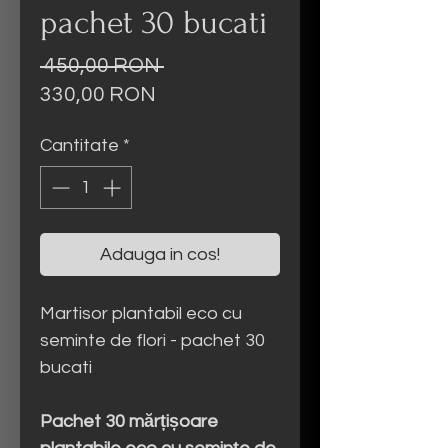
pachet 30 bucati
Preț
 450,00 RON 
Preț
normal
330,00 RON
redus
Cantitate
*
Adauga in cos!
Martisor plantabil eco cu
seminte de flori - pachet 30
bucati
Pachet 30 mărțișoare